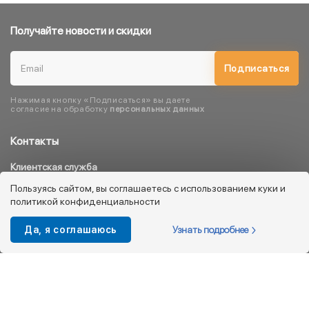
Получайте новости и скидки
Подписаться
Нажимая кнопку «Подписаться» вы даете
согласие на обработку
персональных данных
Контакты
Клиентская служба
8 800 333 08 45
Пользуясь сайтом, вы соглашаетесь с использованием куки и
политикой конфиденциальности
info@kotofey.ru
Магазины в Москва (50)
Узнать подробнее
Да, я соглашаюсь
Интернет-магазин
+7 495 212-93-79
shop@kotofey.ru