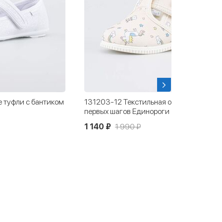
 туфли с бантиком
131203-12 Текстильная обувь для
первых шагов Единороги
1 140 ₽
1 990 ₽