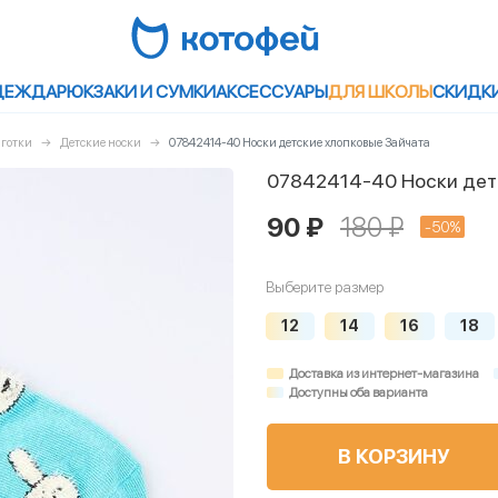
ДЕЖДА
РЮКЗАКИ И СУМКИ
АКСЕССУАРЫ
ДЛЯ ШКОЛЫ
СКИДК
лготки
Детские носки
07842414-40 Носки детские хлопковые Зайчата
07842414-40 Носки дет
90 ₽
180 ₽
-50%
Выберите размер
12
14
16
18
Доставка из интернет-магазина
Доступны оба варианта
В КОРЗИНУ