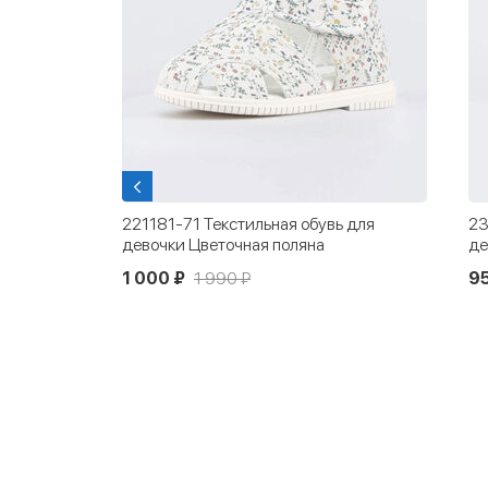
 для
221181-71 Текстильная обувь для
23
девочки Цветочная поляна
де
1 000 ₽
1 990 ₽
9