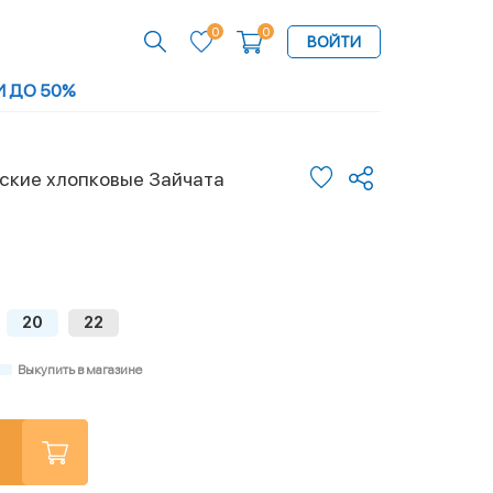
0
0
ВОЙТИ
И ДО 50%
ские хлопковые Зайчата
20
22
Выкупить в магазине