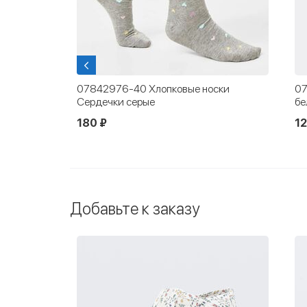
 махровые
07842976-40 Хлопковые носки
07
Сердечки серые
бе
180 ₽
12
Добавьте к заказу