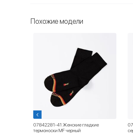
Похожие модели
носки с
07842281-41 Женские гладкие
07
термоноски MF черный
се