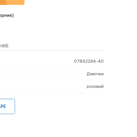
орник)
НИЕ
07842294-40
Девочки
розовый
АРЕ