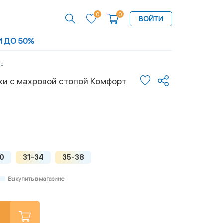
0
0
ВОЙТИ
И ДО 50%
ые
и с махровой стопой Комфорт
30
31-34
35-38
Выкупить в магазине