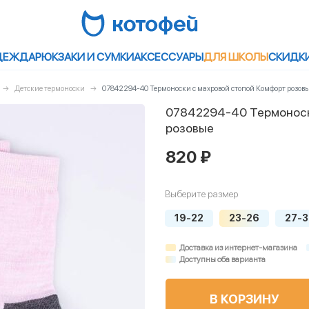
ДЕЖДА
РЮКЗАКИ И СУМКИ
АКСЕССУАРЫ
ДЛЯ ШКОЛЫ
СКИДК
Детские термоноски
07842294-40 Термоноски с махровой стопой Комфорт розов
07842294-40 Термоноск
розовые
820 ₽
Выберите размер
19-22
23-26
27-
Доставка из интернет-магазина
Доступны оба варианта
В КОРЗИНУ