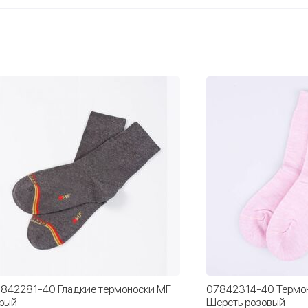
842281-40 Гладкие термоноски MF
07842314-40 Термо
рый
Шерсть розовый