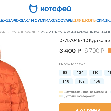
ДЕЖДА
РЮКЗАКИ И СУМКИ
АКСЕССУАРЫ
ДЛЯ ШКОЛЫ
СКИДК
ежда
Куртки и пуховики
07757048-40 Куртка детская демисезонная оранжевый
07757048-40 Куртка де
3 400 ₽
6 790 ₽
-
Выберите размер
98
104
110
1
146
152
158
Доставка из интернет-магазина
Доступны оба варианта
В КОРЗИНУ