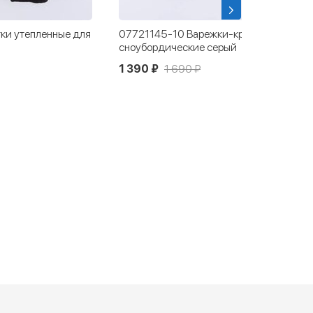
ки утепленные для
07721145-10 Варежки-краги
сноубордические серый
1 390 ₽
1 690 ₽