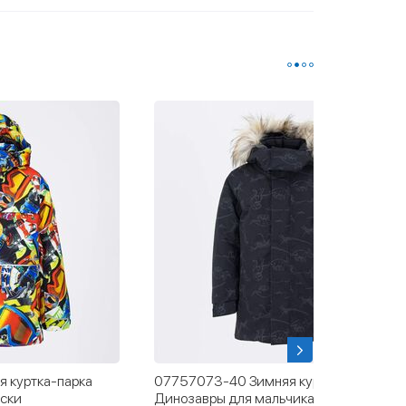
 куртка-парка
07757073-40 Зимняя куртка-парка
ски
Динозавры для мальчика