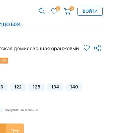
0
0
ВОЙТИ
И ДО 50%
тская демисезонная оранжевый
50%
16
122
128
134
140
Выкупить в магазине