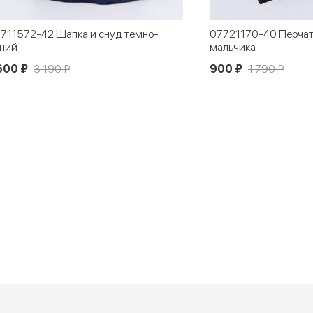
711572-42 Шапка и снуд темно-
07721170-40 Перчат
ний
мальчика
600 ₽
3 190 ₽
900 ₽
1 790 ₽