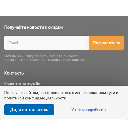
Получайте новости и скидки
Подписаться
Нажимая кнопку «Подписаться» вы даете
согласие на обработку
персональных данных
Контакты
Клиентская служба
8 800 333 08 45
Пользуясь сайтом, вы соглашаетесь с использованием куки и
политикой конфиденциальности
info@kotofey.ru
Магазины в Москва (50)
Узнать подробнее
Да, я соглашаюсь
Интернет-магазин
+7 495 212-93-79