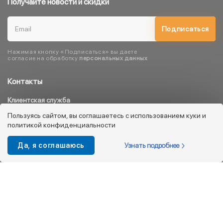
Получайте новости и скидки
Подписаться
Нажимая кнопку «Подписаться» вы даете
согласие на обработку
персональных данных
Контакты
Клиентская служба
8 800 333 08 45
Пользуясь сайтом, вы соглашаетесь с использованием куки и
политикой конфиденциальности
info@kotofey.ru
Магазины в Москва (50)
Узнать подробнее
Да, я соглашаюсь
Интернет-магазин
+7 495 212-93-79
shop@kotofey.ru