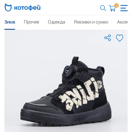
0
Зима
Прочее
Одежда
Рюкзаки и сумки
Аксесс