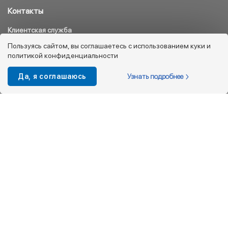
Контакты
Клиентская служба
8 800 333 08 45
Пользуясь сайтом, вы соглашаетесь с использованием куки и
политикой конфиденциальности
info@kotofey.ru
Магазины в Москва (50)
Узнать подробнее
Да, я соглашаюсь
Интернет-магазин
+7 495 212-93-79
shop@kotofey.ru
Покупателям
О компании
Партнерам