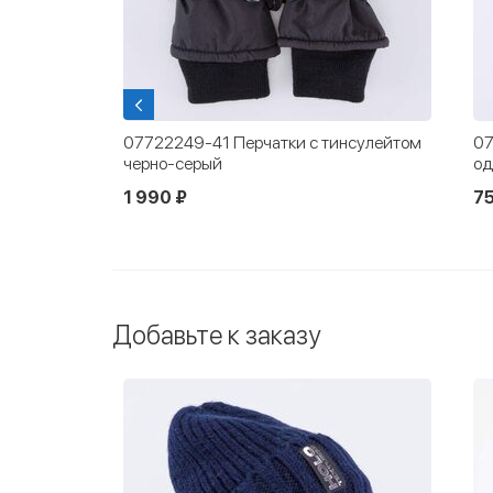
и с пухом
07722249-41 Перчатки с тинсулейтом
07
черно-серый
од
1 990 ₽
75
Добавьте к заказу