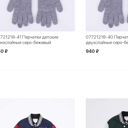
721218-41 Перчатки детские
07721218-40 Перчат
нослойные серо-бежевый
двухслойные серо-б
0 ₽
940 ₽