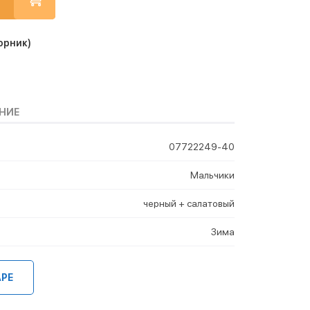
орник)
НИЕ
07722249-40
Мальчики
черный + салатовый
Зима
АРЕ