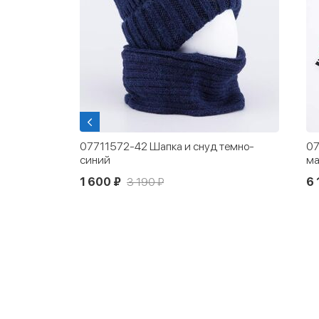
07711572-42 Шапка и снуд темно-
07
синий
ма
1 600 ₽
3 190 ₽
6 