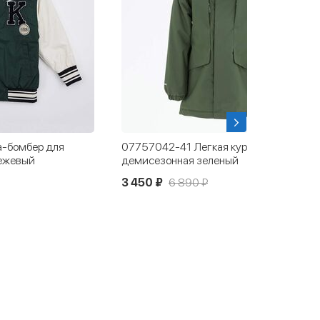
-бомбер для
07757042-41 Легкая куртка
ежевый
демисезонная зеленый
3 450 ₽
6 890 ₽