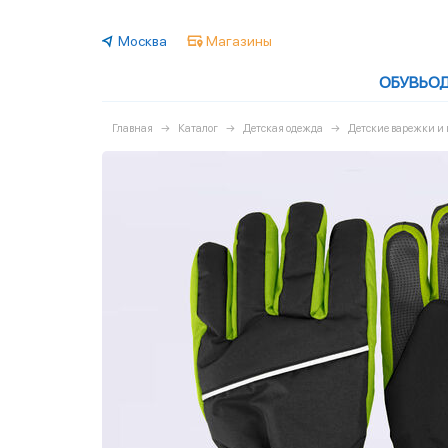
Москва
Магазины
ОБУВЬ
О
Главная
Каталог
Детская одежда
Детские варежки и