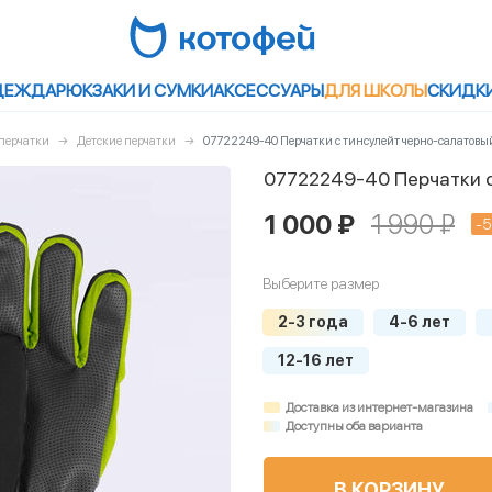
ДЕЖДА
РЮКЗАКИ И СУМКИ
АКСЕССУАРЫ
ДЛЯ ШКОЛЫ
СКИДК
 перчатки
Детские перчатки
07722249-40 Перчатки с тинсулейт черно-салатовы
07722249-40 Перчатки с
1 000 ₽
1 990 ₽
-
Выберите размер
2-3 года
4-6 лет
12-16 лет
Доставка из интернет-магазина
Доступны оба варианта
В КОРЗИНУ