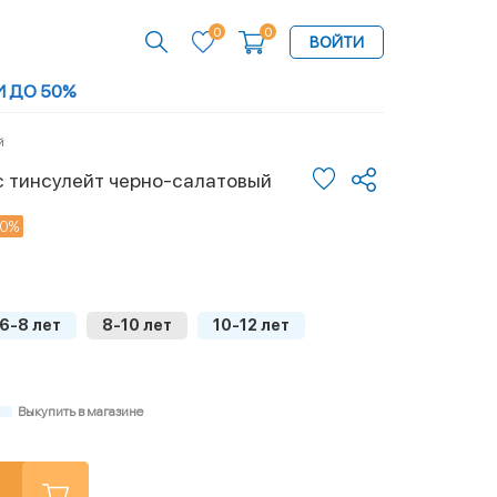
0
0
ВОЙТИ
И ДО 50%
й
 тинсулейт черно-салатовый
50%
6-8 лет
8-10 лет
10-12 лет
Выкупить в магазине