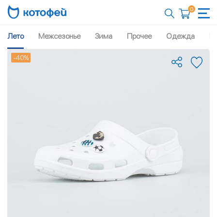
0
Лето
Межсезонье
Зима
Прочее
Одежда
Рю
-40%